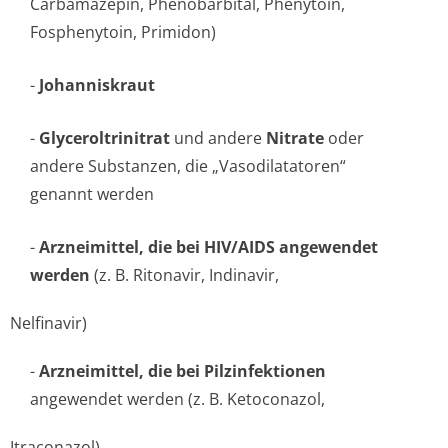
Carbamazepin, Phenobarbital, Phenytoin,
Fosphenytoin, Primidon)
-
Johanniskraut
-
Glyceroltrinitrat
und andere
Nitrate
oder
andere Substanzen, die „Vasodilatatoren“
genannt werden
-
Arzneimittel, die bei HIV/AIDS angewendet
werden
(z. B. Ritonavir, Indinavir,
Nelfinavir)
-
Arzneimittel, die bei Pilzinfektionen
angewendet werden (z. B. Ketoconazol,
Itraconazol)