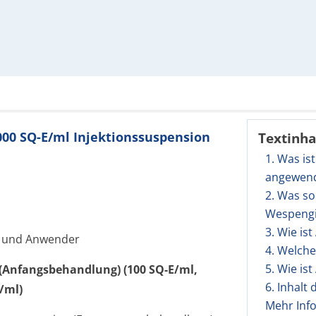
000 SQ-E/ml Injektionssuspension
Textinha
1. Was is
angewen
2. Was so
Wespengif
3. Wie i
n und Anwender
4. Welch
5. Wie i
(Anfangsbehandlung) (100 SQ-E/ml,
6. Inhalt
/ml)
Mehr Inf