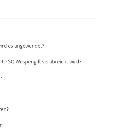
wird es angewendet?
ARD SQ Wespengift verabreicht wird?
?
ren?
en