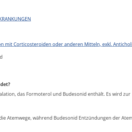
ERKRANKUNGEN
mit Corticosteroiden oder anderen Mitteln, exkl. Antichol
id
ndet?
Inhalation, das Formoterol und Budesonid enthält. Es wird 
t die Atemwege, während Budesonid Entzündungen der Atem