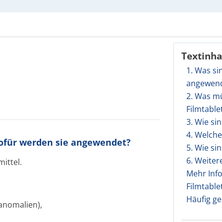
Textinha
1. Was si
angewen
2. Was m
Filmtable
3. Wie s
4. Welch
wofür werden sie angewendet?
5. Wie si
6. Weiter
ittel.
Mehr Inf
Filmtable
Häufig ge
no­malien),