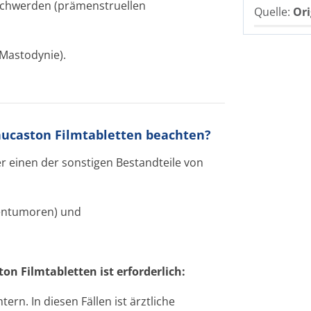
schwerden (prämenstruellen
Quelle:
Ori
Mastodynie).
nucaston Filmtabletten beachten?
er einen der sonstigen Bestandteile von
entu­moren) und
n Filmtabletten ist erforderlich:
n. In diesen Fällen ist ärztliche