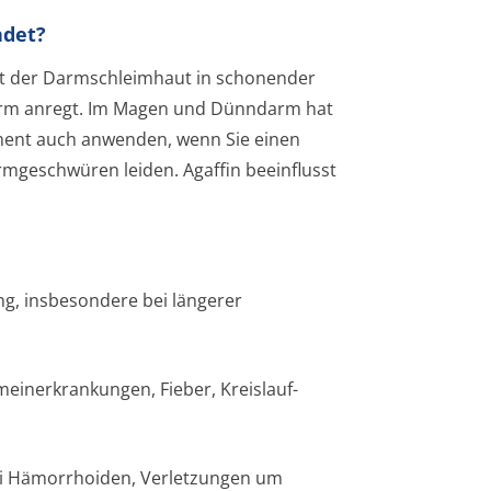
ndet?
mit der Darmschleimhaut in schonender
arm anregt. Im Magen und Dünndarm hat
ment auch anwenden, wenn Sie einen
geschwüren leiden. Agaffin beeinflusst
g, insbesondere bei längerer
einerkran­kungen, Fieber, Kreislauf-
 bei Hämorrhoiden, Verletzungen um