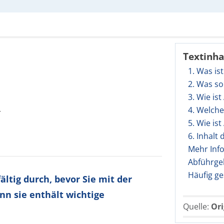
Textinha
1. Was is
2. Was so
3. Wie is
4. Welch
r
5. Wie is
6. Inhalt
Mehr Inf
Abführge
Häufig ge
ltig durch, bevor Sie mit der
nn sie enthält wichtige
Quelle:
Ori