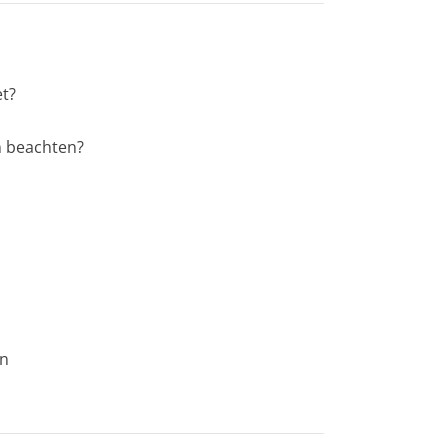
et?
n beachten?
en