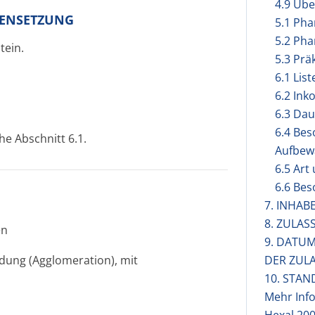
4.9 Üb
MENSETZUNG
5.1 Ph
5.2 Pha
tein.
5.3 Prä
6.1 Lis
6.2 Ink
6.3 Dau
6.4 Be
he Abschnitt 6.1.
Aufbew
6.5 Art
6.6 Be
7. INHAB
8. ZULA
en
9. DATU
ldung (Agglomeration), mit
DER ZUL
10. STAN
Mehr Inf