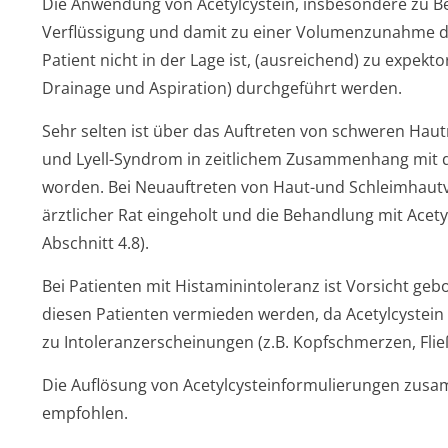
Die Anwendung von Acetylcystein, insbesondere zu B
Verflüssigung und damit zu einer Volumenzunahme d
Patient nicht in der Lage ist, (ausreichend) zu expek
Drainage und Aspiration) durchgeführt werden.
Sehr selten ist über das Auftreten von schweren Ha
und Lyell-Syndrom in zeitlichem Zusammenhang mit d
worden. Bei Neuauftreten von Haut-und Schleimhautv
ärztlicher Rat eingeholt und die Behandlung mit Acet
Abschnitt 4.8).
Bei Patienten mit Histaminintoleranz ist Vorsicht gebot
diesen Patienten vermieden werden, da Acetylcystein
zu Intoleranzersche­inungen (z.B. Kopfschmerzen, Flie
Die Auflösung von Acetylcystein­formulierungen zusa
empfohlen.