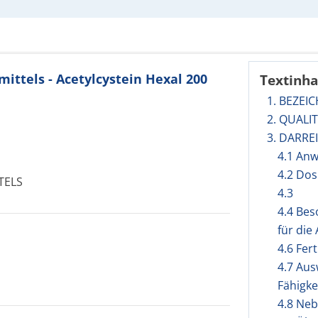
ttels - Acetylcystein Hexal 200
Textinha
1. BEZEI
2. QUAL
3. DARR
4.1 An
4.2 Do
TELS
4.3
4.4 Be
für di
4.6 Fert
4.7 Aus
Fähigk
4.8 Ne