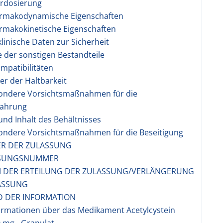
erdosierung
armakodynamische Eigenschaften
rmakokinetische Eigenschaften
klinische Daten zur Sicherheit
te der sonstigen Bestandteile
ompatibilitäten
er der Haltbarkeit
sondere Vorsichtsmaßnahmen für die
ahrung
 und Inhalt des Behältnisses
sondere Vorsichtsmaßnahmen für die Beseitigung
ER DER ZULASSUNG
SSUNGSNUMMER
M DER ERTEILUNG DER ZULASSUNG/VERLÄNGERUNG
ASSUNG
D DER INFORMATION
ormationen über das Medikament Acetylcystein